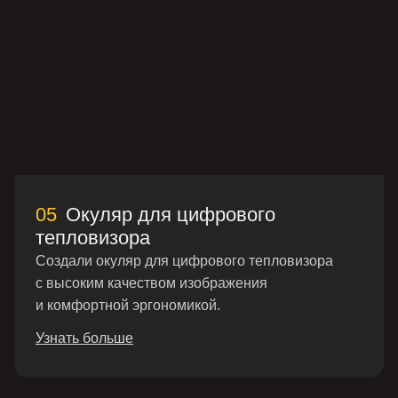
Политика конфиденциальности
Производство и продажа оптической
продукции
ООО «Системы фотоники» 2017–2026 ©
ОГРН: 1177847364573, ИНН: 7801340322, КПП:
05
Окуляр для цифрового
781601001
тепловизора
Создали окуляр для цифрового тепловизора
с высоким качеством изображения
и комфортной эргономикой.
Узнать больше