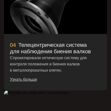
Мы производим оптические изделия
любой сложности в соответствии
с вашим техническим заданием.
Имя*
Телефон*
04
Телецентрическая система
+7
для наблюдения биения валков
Спроектировали оптическую систему для
Почта*
контроля положения и биения валков
в металлопрокатных клетях.
Я даю согласие на обработку персональных
Узнать больше
данных в соответствии с
Политикой
конфиденциальности
Оставить заявку